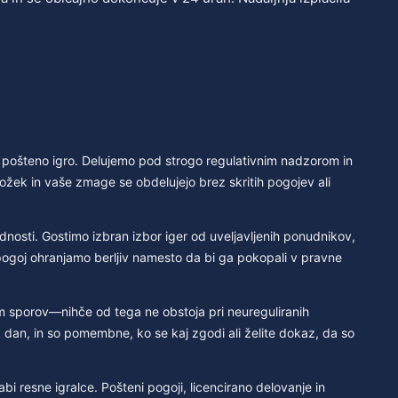
in pošteno igro. Delujemo pod strogo regulativnim nadzorom in
žek in vaše zmage se obdelujejo brez skritih pogojev ali
dnosti. Gostimo izbran izbor iger od uveljavljenih ponudnikov,
 pogoj ohranjamo berljiv namesto da bi ga pokopali v pravne
em sporov—nihče od tega ne obstoja pri neureguliranih
k dan, in so pomembne, ko se kaj zgodi ali želite dokaz, da so
bi resne igralce. Pošteni pogoji, licencirano delovanje in