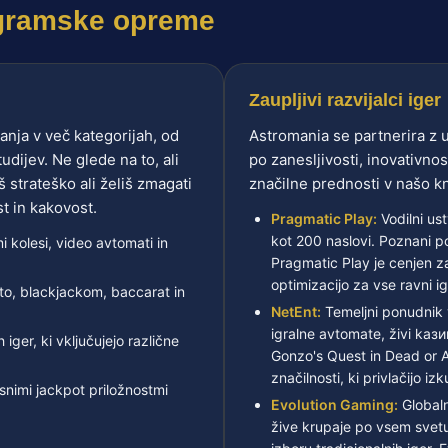
rogramske opreme
Zaupljivi razvijalci iger
nja v več kategorijah, od
Astromania se partnerira z 
udijev. Ne glede na to, ali
po zanesljivosti, inovativnos
š strateško ali želiš zmagati
značilne prednosti v našo kn
t in kakovost.
Pragmatic Play:
Vodilni us
kot 200 naslovi. Poznani p
i kolesi, video avtomati in
Pragmatic Play je cenjen z
optimizacijo za vse ravni ig
eto, blackjackom, baccarat in
NetEnt:
Temeljni ponudnik v
igralne avtomate, živi kази
iger, ki vključujejo različne
Gonzo's Quest in Dead or Al
značilnosti, ki privlačijo iz
ksnimi jackpot priložnostmi
Evolution Gaming:
Globaln
žive krupaje po vsem svetu