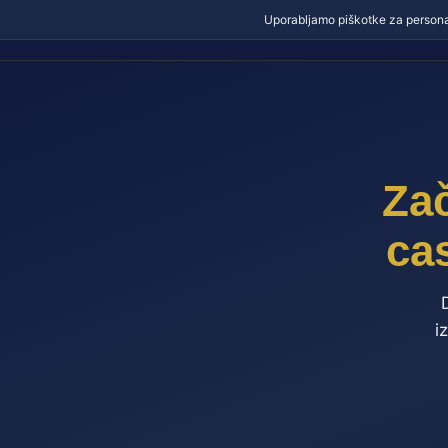
Uporabljamo piškotke za personal
astromania casino
Igre
Bonusi
Promocije
Zač
Podpora
ca
i