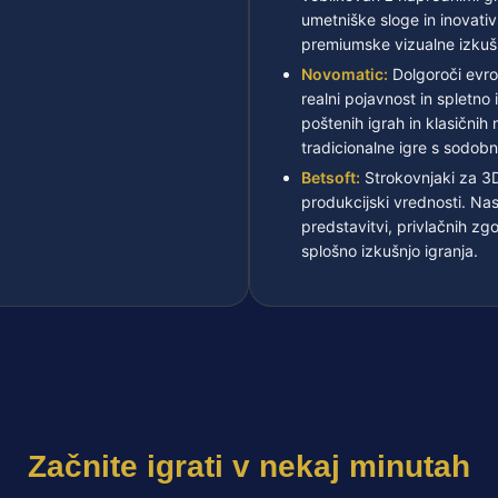
umetniške sloge in inovativn
premiumske vizualne izkuš
Novomatic:
Dolgoroči evrop
realni pojavnost in spletno 
poštenih igrah in klasičnih 
tradicionalne igre s sodobn
Betsoft:
Strokovnjaki za 3D
produkcijski vrednosti. Nas
predstavitvi, privlačnih zg
splošno izkušnjo igranja.
Začnite igrati v nekaj minutah