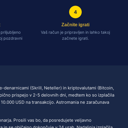
4
t
Začnite igrati
priljubljeno
Vaš račun je pripravljen in lahko takoj
voj pozdravni
začnete igrati.
enarnicami (Skrill, Neteller) in kriptovalutami (Bitcoin,
ično prispejo v 2-5 delovnih dni, medtem ko so izplačila
pa 10.000 USD na transakcijo. Astromania ne zaračunava
enarja. Prosili vas bo, da posredujete veljavno
a in se običajno dokončuje v 24 urah. Nadaljnja izplačila