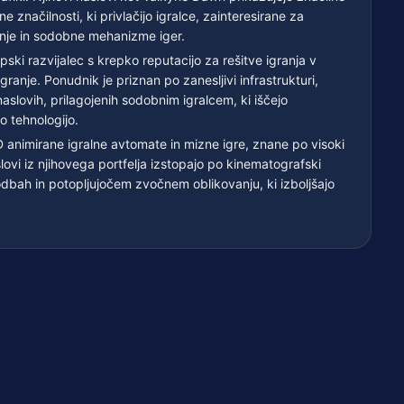
e značilnosti, ki privlačijo igralce, zainteresirane za
nje in sodobne mehanizme iger.
ski razvijalec s krepko reputacijo za rešitve igranja v
igranje. Ponudnik je priznan po zanesljivi infrastrukturi,
naslovih, prilagojenih sodobnim igralcem, ki iščejo
o tehnologijo.
 animirane igralne avtomate in mizne igre, znane po visoki
lovi iz njihovega portfelja izstopajo po kinematografski
odbah in potopljujočem zvočnem oblikovanju, ki izboljšajo