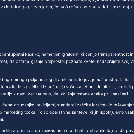
ez dodatnega preverjenja, če vaš račun ostane v dobrem stanju.
ncirani spletni kазино, namenjen igralcem, ki cenijo transparentnost 
st, da ostane igranje preprosto: poznate kvote, nadzorujete svoj vlo
od ogromnega polja neureguliranih operatorjev, je naš pristop k dosle
pozita in izplačila, ki spoštujejo vašo zasebnost in hitrost, ter naš
e vratijo k nam, ker zaupajo, da izkušnja ostane enaka pri vsaki seji.
ružena z zunanjimi revizijami, standardi zaščite igralcev in reševanj
so marketing točke. To so operativne zahteve, ki jih izpolnjujemo vsa
ni.
dili na principu, da kазино ne mora dajati pretiranih obljub, da priva