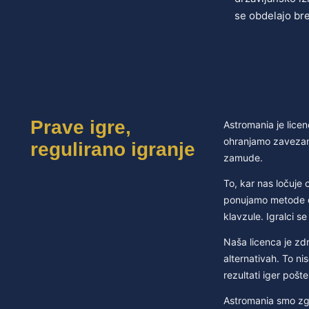
se obdelajo br
Prave igre,
Astromania je lice
ohranjamo zavezano
regulirano igranje
zamude.
To, kar nas ločuje 
ponujamo metode de
klavzule. Igralci s
Naša licenca je zd
alternativah. To ni
rezultati iger pošte
Astromania smo zgra