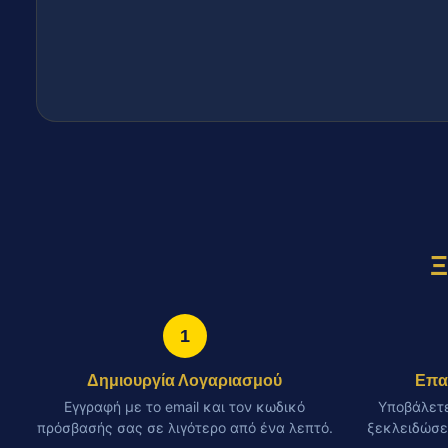
Ξ
1
Δημιουργία Λογαριασμού
Επα
Εγγραφή με το email και τον κωδικό
Υποβάλετε
πρόσβασής σας σε λιγότερο από ένα λεπτό.
ξεκλειδώσε