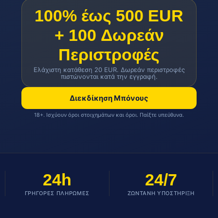
100% έως 500 EUR
+ 100 Δωρεάν
Περιστροφές
Ελάχιστη κατάθεση 20 EUR. Δωρεάν περιστροφές
πιστώνονται κατά την εγγραφή.
Διεκδίκηση Μπόνους
18+. Ισχύουν όροι στοιχημάτων και όροι. Παίξτε υπεύθυνα.
24h
24/7
ΓΡΉΓΟΡΕΣ ΠΛΗΡΩΜΈΣ
ΖΩΝΤΑΝΉ ΥΠΟΣΤΉΡΙΞΗ