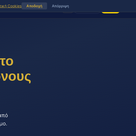
τική Cookies
Αποδοχή
Απόρριψη
EL
Σύνδεση
Παίξε
▾
στο
όνους
από
μο.