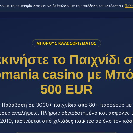
σουμε την εμπειρία σας και να βελτιώσουμε την απόδοση του ιστότοπου.
Πολι
Παιχνίδια
Μπόνους
Προσφορές
Υποστήριξη
ΜΠΌΝΟΥΣ ΚΑΛΩΣΟΡΊΣΜΑΤΟΣ
κινήστε το Παιχνίδι 
omania casino με Μπ
500 EUR
Πρόσβαση σε 3000+ παιχνίδια από 80+ παρόχους με
εσες αναλήψεις. Πλήρως αδειοδοτημένο και ασφαλές 
 2019, πιστεύεται από χιλιάδες παίκτες σε όλο τον κόσ