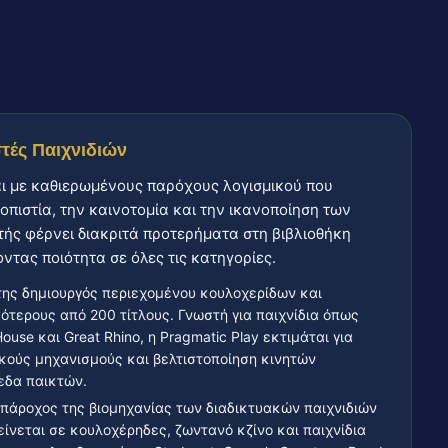
τές Παιχνιδιών
ι με καθιερωμένους παρόχους λογισμικού που
οπιστία, την καινοτομία και την ικανοποίηση των
ής φέρνει διακριτά προτερήματα στη βιβλιοθήκη
ντας ποιότητα σε όλες τις κατηγορίες.
ης δημιουργός περιεχομένου κουλοχερίδων και
ότερους από 200 τίτλους. Γνωστή για παιχνίδια όπως
use και Great Rhino, η Pragmatic Play εκτιμάται για
κούς μηχανισμούς και βελτιστοποίηση κινητών
εδα παικτών.
πάροχος της βιομηχανίας των διαδικτυακών παιχνιδιών
ίνεται σε κουλοχέρηδες, ζωντανό κζίνο και παιχνίδια