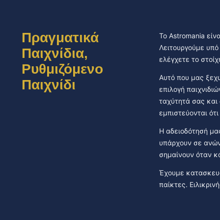
Πραγματικά
Το Astromania είν
Λειτουργούμε υπό 
Παιχνίδια,
ελέγχετε το στοί
Ρυθμιζόμενο
Αυτό που μας ξεχω
Παιχνίδι
επιλογή παιχνιδι
ταχύτητά σας και
εμπιστεύονται ότι
Η αδειοδότησή μα
υπάρχουν σε ανώνυ
σημαίνουν όταν κά
Έχουμε κατασκευάσ
παίκτες. Ειλικριν