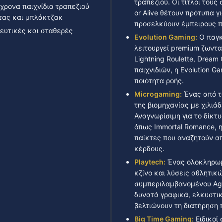
τραπεζιού. Οι τίτλοι του
χρονα παιχνίδια τραπεζιού
or Alive θέτουν πρότυπα 
τας και μπλάκτζακ
προσελκύουν έμπειρους π
δευτικές και σταθερές
Evolution Gaming:
Ο παγκ
λειτουργεί premium ζωντα
Lightning Roulette, Drea
παιχνιδιών, η Evolution Ga
ποιότητα ροής.
Microgaming:
Ένας από τ
της βιομηχανίας με χιλιά
Αναγνωρίσιμη για το δίκτ
όπως Immortal Romance, η
παίκτες που αναζητούν απ
κέρδους.
Playtech:
Ένας ολοκληρωμ
κζίνο και λύσεις αθλητικ
συμπεριλαμβανομένου Age 
δυνατά γραφικά, ελκυστι
βελτιώνουν τη διατήρηση 
Big Time Gaming:
Ειδικοί