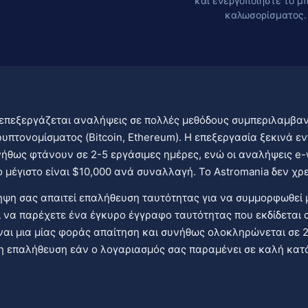
και ενεργοποιήστε το μ
καλωσορίσματος.
επεξεργάζεται αναλήψεις σε πολλές μεθόδους συμπεριλαμβανομ
κρυπτονομίσματος (Bitcoin, Ethereum). Η επεξεργασία ξεκινά ε
ήθως φτάνουν σε 2-5 εργάσιμες ημέρες, ενώ οι αναλήψεις e-
το μέγιστο είναι $10,000 ανά συναλλαγή. Το Astromania δεν χ
ψη σας απαιτεί επαλήθευση ταυτότητας για να συμμορφωθεί μ
ί να παρέχετε ένα έγκυρο έγγραφο ταυτότητας που εκδίδεται 
ναι μια μίας φοράς απαίτηση και συνήθως ολοκληρώνεται σε 
η επαλήθευση εάν ο λογαριασμός σας παραμένει σε καλή κατ