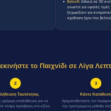
Betsoft:
Ειδικοί σε 3D κιν
γνωστοί για υψηλές τιμές
ξεχωρίζουν για κινηματικ
σχεδίαση ήχου που βελτιών
εκινήστε το Παιχνίδι σε Λίγα Λεπ
2
3
λήθευση Ταυτότητας
Κάντε Κατάθεσ
 γρήγορη επαλήθευση για να
Χρηματοδοτήστε τον λογαρια
τε πλήρη πρόσβαση στο κζίνο.
την προτιμώμενη μέθοδο πλ