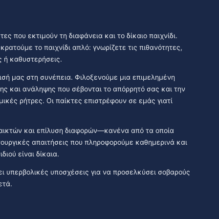
ες που εκτιμούν τη διαφάνεια και το δίκαιο παιχνίδι.
ρατούμε το παιχνίδι απλό: γνωρίζετε τις πιθανότητες,
ς ή καθυστερήσεις.
γισή μας στη συνέπεια. Φιλοξενούμε μια επιμελημένη
ς και ανάληψης που σέβονται το απόρρητό σας και την
ικές ρήτρες. Οι παίκτες επιστρέφουν σε εμάς γιατί
παικτών και επίλυση διαφορών—κανένα από τα οποία
ιτουργικές απαιτήσεις που πληροφορούμε καθημερινά και
διού είναι δίκαια.
νει υπερβολικές υποσχέσεις για να προσελκύσει σοβαρούς
ετά.