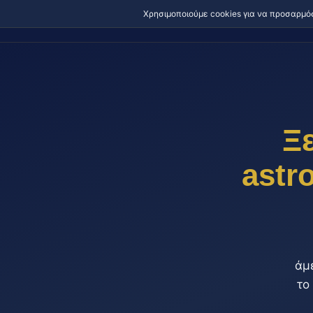
Χρησιμοποιούμε cookies για να προσαρμό
astromania casino
Παιχνίδια
Μπόνους
Προσφορές
Ξε
Υποστήριξη
astr
άμ
το