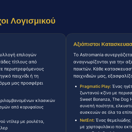
χοι Λογισμικού
Αξιόπιστοι Κατασκευασ
συλλογή επιλογών
Το Astromania συνεργάζετα
τάδες τίτλους από
αναγνωρίζονται για την αξι
τε περιστρεφόμενους
παικτών. Κάθε κατασκευαστ
γικό παιχνίδι ή τη
παιχνιδιών μας, εξασφαλίζο
φόρμα μας προσφέρει
Pragmatic Play:
Ένας ηγέτ
ζωντανού κζίνο με περισσ
Sweet Bonanza, The Dog Ho
περιλαμβανομένων κλασικών
συνεπή ποιότητα, ελκυστι
ισμών από κορυφαίους
συσκευών σε όλα τα επίπ
NetEnt:
Ένας θεμελιώδης 
ού ντίλερ με ρουλέτα,
με χαρτοφυλάκιο που εκτε
ίλερ